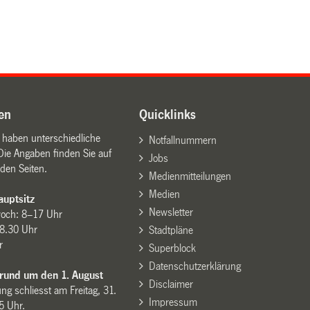
en
Quicklinks
n haben unterschiedliche
Notfallnummern
Die Angaben finden Sie auf
Jobs
den Seiten.
Medienmitteilungen
Medien
uptsitz
Newsletter
woch: 8–17 Uhr
8.30 Uhr
Stadtpläne
r
Superblock
Datenschutzerklärung
 rund um den 1. August
Disclaimer
ng schliesst am Freitag, 31.
Impressum
15 Uhr.