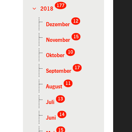
177
2018
12
Dezember
15
November
10
Oktober
17
September
11
August
13
Juli
14
Juni
15