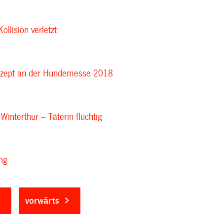
ollision verletzt
nzept an der Hundemesse 2018
 Winterthur – Täterin flüchtig
ng
vorwärts