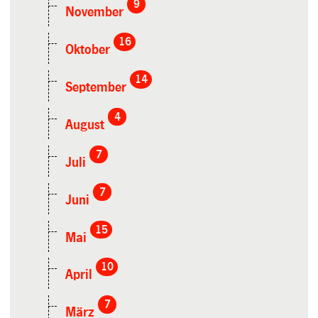
9
November
16
Oktober
14
September
4
August
7
Juli
7
Juni
15
Mai
10
April
7
März