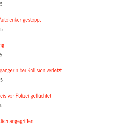
15
 Autolenker gestoppt
15
ng
15
gängerin bei Kollision verletzt
15
s vor Polizei geflüchtet
15
tlich angegriffen