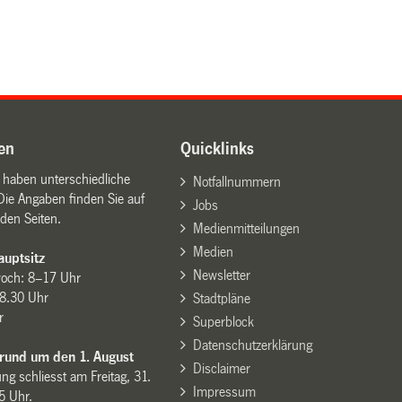
en
Quicklinks
n haben unterschiedliche
Notfallnummern
Die Angaben finden Sie auf
Jobs
den Seiten.
Medienmitteilungen
Medien
uptsitz
Newsletter
woch: 8–17 Uhr
8.30 Uhr
Stadtpläne
r
Superblock
Datenschutzerklärung
 rund um den 1. August
Disclaimer
ng schliesst am Freitag, 31.
Impressum
15 Uhr.