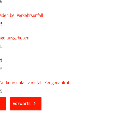
15
den bei Verkehrsunfall
15
lage ausgehoben
15
zt
15
 Verkehrsunfall verletzt - Zeugenaufruf
15
vorwärts