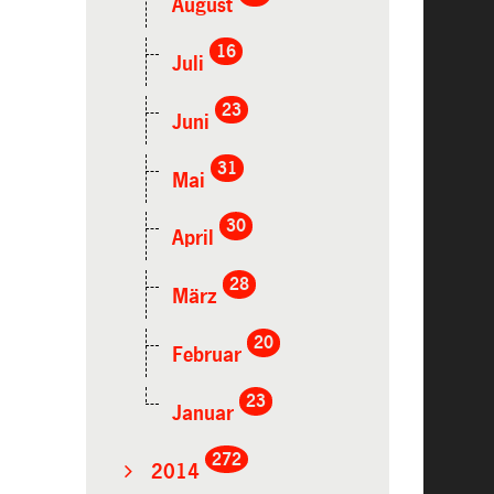
August
16
Juli
23
Juni
31
Mai
30
April
28
März
20
Februar
23
Januar
272
2014