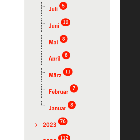
5
Juli
12
Juni
8
Mai
6
April
11
März
7
Februar
8
Januar
76
2023
112