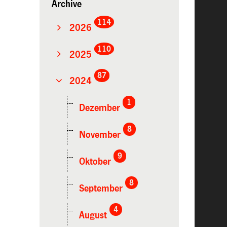
Archive
114
2026
110
2025
87
2024
1
Dezember
8
November
9
Oktober
8
September
4
August