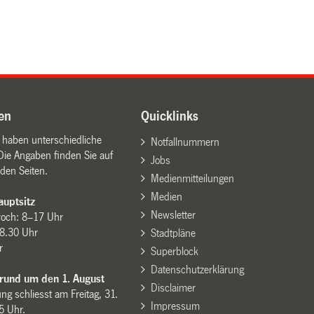
en
Quicklinks
n haben unterschiedliche
Notfallnummern
Die Angaben finden Sie auf
Jobs
den Seiten.
Medienmitteilungen
Medien
uptsitz
Newsletter
woch: 8–17 Uhr
8.30 Uhr
Stadtpläne
r
Superblock
Datenschutzerklärung
 rund um den 1. August
Disclaimer
ng schliesst am Freitag, 31.
Impressum
15 Uhr.