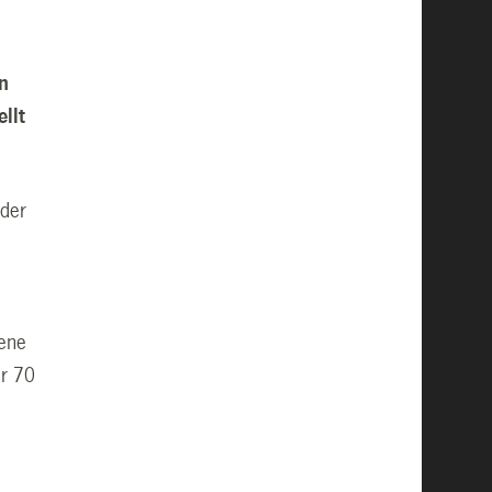
in
llt
 der
r
tene
er 70
m