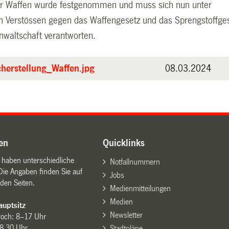
er Waffen wurde festgenommen und muss sich nun unter
Verstössen gegen das Waffengesetz und das Sprengstoffge
nwaltschaft verantworten.
cherstellung_Waffen.jpg
08.03.2024
en
Quicklinks
n haben unterschiedliche
Notfallnummern
Die Angaben finden Sie auf
Jobs
den Seiten.
Medienmitteilungen
Medien
uptsitz
Newsletter
woch: 8–17 Uhr
8.30 Uhr
Stadtpläne