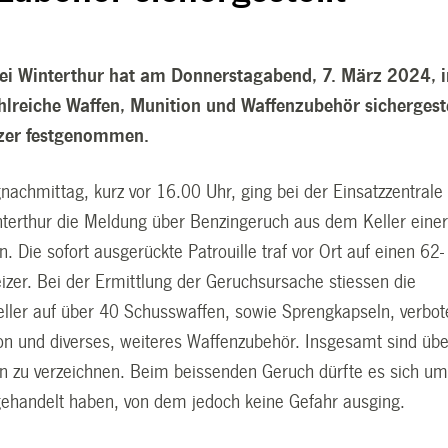
zei Winterthur hat am Donnerstagabend, 7. März 2024, 
hlreiche Waffen, Munition und Waffenzubehör sichergeste
tzer festgenommen.
achmittag, kurz vor 16.00 Uhr, ging bei der Einsatzzentrale
interthur die Meldung über Benzingeruch aus dem Keller eine
n. Die sofort ausgerückte Patrouille traf vor Ort auf einen 62-
izer. Bei der Ermittlung der Geruchsursache stiessen die
Keller auf über 40 Schusswaffen, sowie Sprengkapseln, verbo
on und diverses, weiteres Waffenzubehör. Insgesamt sind üb
en zu verzeichnen. Beim beissenden Geruch dürfte es sich u
 gehandelt haben, von dem jedoch keine Gefahr ausging.