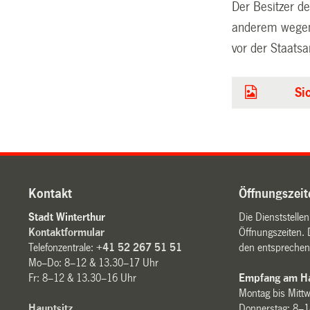
Der Besitzer d
anderem wegen 
vor der Staatsa
Si
Kontakt
Öffnungszeit
Stadt Winterthur
Die Dienststelle
Kontaktformular
Öffnungszeiten. 
Telefonzentrale:
+41 52 267 51 51
den entsprechen
Mo–Do: 8–12 & 13.30–17 Uhr
Fr: 8–12 & 13.30–16 Uhr
Empfang am Ha
Montag bis Mitt
Hauptsitz
Donnerstag: 8–1