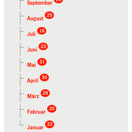
September
25
August
16
Juli
23
Juni
31
Mai
30
April
28
März
20
Februar
23
Januar