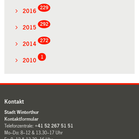
229
2016
292
2015
272
2014
1
2010
Kontakt
Stadt Winterthur
Kontaktformular
Telefonzentrale:
+41 52 267 51 51
Mo–Do: 8–12 & 13.30–17 Uhr