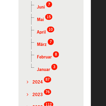
7
Juni
15
Mai
10
April
7
März
8
Februar
3
Januar
87
2024
76
2023
112