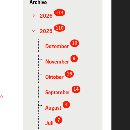
Archive
114
2026
110
2025
10
Dezember
9
November
16
Oktober
14
September
se
4
August
7
Juli