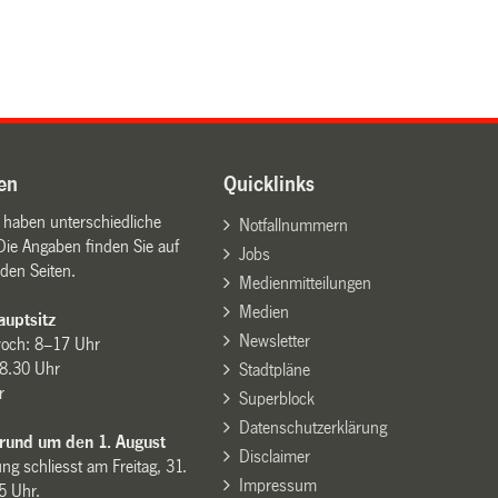
en
Quicklinks
n haben unterschiedliche
Notfallnummern
Die Angaben finden Sie auf
Jobs
den Seiten.
Medienmitteilungen
Medien
uptsitz
Newsletter
woch: 8–17 Uhr
8.30 Uhr
Stadtpläne
r
Superblock
Datenschutzerklärung
 rund um den 1. August
Disclaimer
ng schliesst am Freitag, 31.
Impressum
15 Uhr.