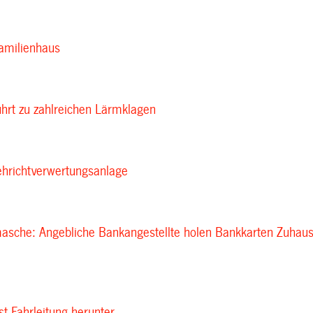
amilienhaus
führt zu zahlreichen Lärmklagen
ehrichtverwertungsanlage
asche: Angebliche Bankangestellte holen Bankkarten Zuhau
t Fahrleitung herunter