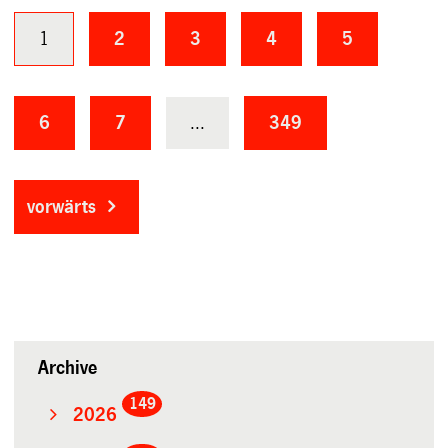
1
2
3
4
5
6
7
...
349
vorwärts
Archive
149
2026