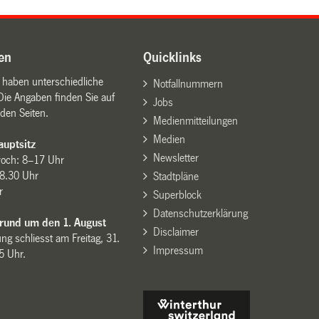
en
Quicklinks
n haben unterschiedliche
Notfallnummern
Die Angaben finden Sie auf
Jobs
den Seiten.
Medienmitteilungen
Medien
uptsitz
Newsletter
woch: 8–17 Uhr
8.30 Uhr
Stadtpläne
r
Superblock
Datenschutzerklärung
 rund um den 1. August
Disclaimer
ng schliesst am Freitag, 31.
Impressum
15 Uhr.