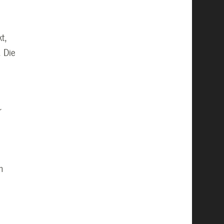
t,
. Die
r
n