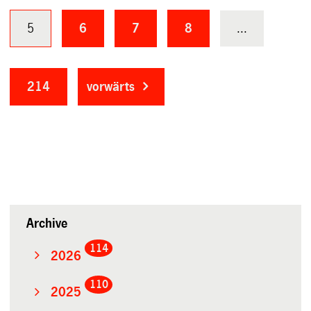
5
6
7
8
...
214
vorwärts
Archive
114
2026
110
2025