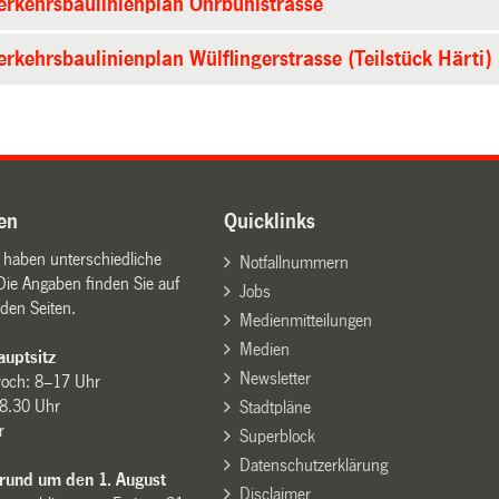
erkehrsbaulinienplan Ohrbühlstrasse
erkehrsbaulinienplan Wülflingerstrasse (Teilstück Härti)
en
Quicklinks
n haben unterschiedliche
Notfallnummern
Die Angaben finden Sie auf
Jobs
den Seiten.
Medienmitteilungen
Medien
uptsitz
Newsletter
woch: 8–17 Uhr
8.30 Uhr
Stadtpläne
r
Superblock
Datenschutzerklärung
 rund um den 1. August
Disclaimer