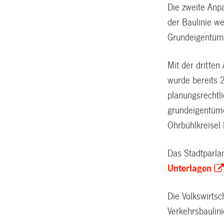
Die zweite Anp
der Baulinie w
Grundeigentüme
Mit der dritten
wurde bereits 
planungsrechtl
grundeigentüme
Ohrbühlkreisel 
Das Stadtparla
Unterlagen
Die Volkswirts
Verkehrsbaulin