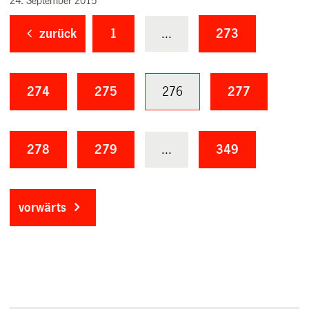
24. September 2015
zurück
1
...
273
274
275
276
277
278
279
...
349
vorwärts