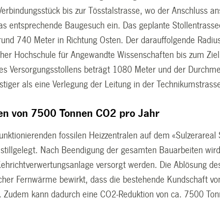
 Verbindungsstück bis zur Tösstalstrasse, wo der Anschluss a
das entsprechende Baugesuch ein. Das geplante Stollentrasse
rund 740 Meter in Richtung Osten. Der darauffolgende Radiu
cher Hochschule für Angewandte Wissenschaften bis zum Ziels
s Versorgungsstollens beträgt 1080 Meter und der Durchmes
tiger als eine Verlegung der Leitung in der Technikumstrass
en von 7500 Tonnen CO2 pro Jahr
funktionierenden fossilen Heizzentralen auf dem «Sulzerareal
 stillgelegt. Nach Beendigung der gesamten Bauarbeiten wir
hrichtverwertungsanlage versorgt werden. Die Ablösung des 
cher Fernwärme bewirkt, dass die bestehende Kundschaft vo
ert. Zudem kann dadurch eine CO2-Reduktion von ca. 7500 Tonn