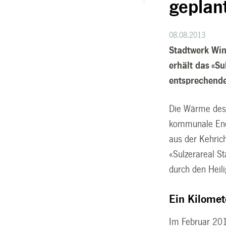
geplan
08.08.2013
Stadtwerk Win
erhält das «S
entsprechend
Die Wärme des 
kommunale Ener
aus der Kehric
«Sulzerareal S
durch den Heil
Ein Kilomet
Im Februar 201