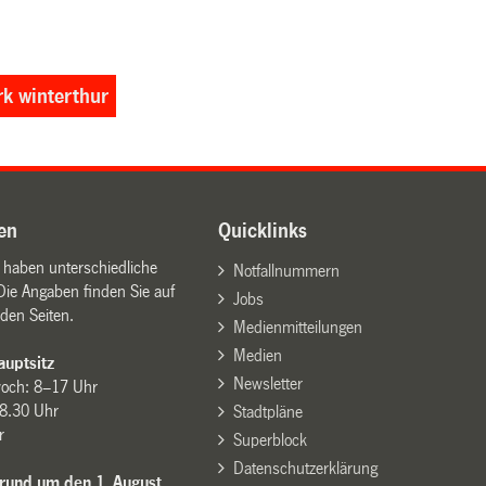
rk winterthur
en
Quicklinks
n haben unterschiedliche
Notfallnummern
Die Angaben finden Sie auf
Jobs
den Seiten.
Medienmitteilungen
Medien
uptsitz
Newsletter
woch: 8–17 Uhr
8.30 Uhr
Stadtpläne
r
Superblock
Datenschutzerklärung
 rund um den 1. August