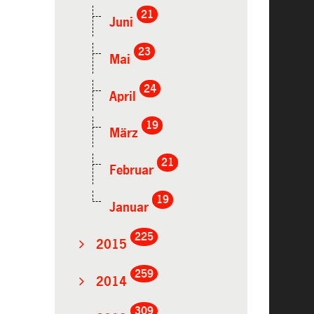
21
Juni
23
Mai
24
April
19
März
21
Februar
19
Januar
225
2015
259
2014
309