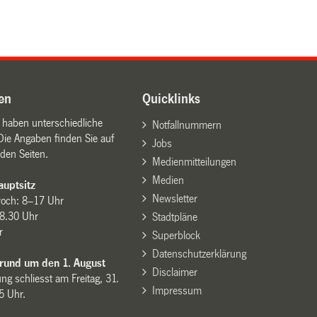
en
Quicklinks
n haben unterschiedliche
Notfallnummern
Die Angaben finden Sie auf
Jobs
den Seiten.
Medienmitteilungen
Medien
uptsitz
Newsletter
woch: 8–17 Uhr
8.30 Uhr
Stadtpläne
r
Superblock
Datenschutzerklärung
 rund um den 1. August
Disclaimer
ng schliesst am Freitag, 31.
Impressum
15 Uhr.