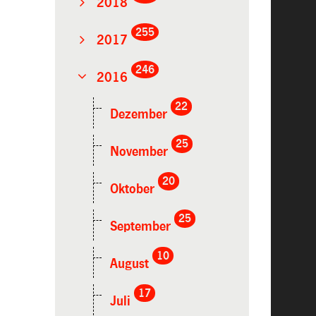
2018
255
2017
246
2016
22
Dezember
25
November
20
Oktober
25
September
10
August
17
Juli