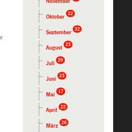
November
22
Oktober
32
September
ge
23
August
20
Juli
23
Juni
17
Mai
22
April
26
März