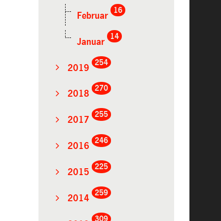
16
Februar
14
Januar
254
2019
270
2018
255
2017
246
2016
225
2015
259
2014
309