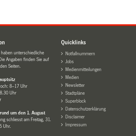
en
Quicklinks
n haben unterschiedliche
Notfallnummern
Die Angaben finden Sie auf
Jobs
den Seiten.
Medienmitteilungen
Medien
uptsitz
Newsletter
woch: 8–17 Uhr
8.30 Uhr
Stadtpläne
r
Superblock
Datenschutzerklärung
 rund um den 1. August
Disclaimer
ng schliesst am Freitag, 31.
Impressum
15 Uhr.