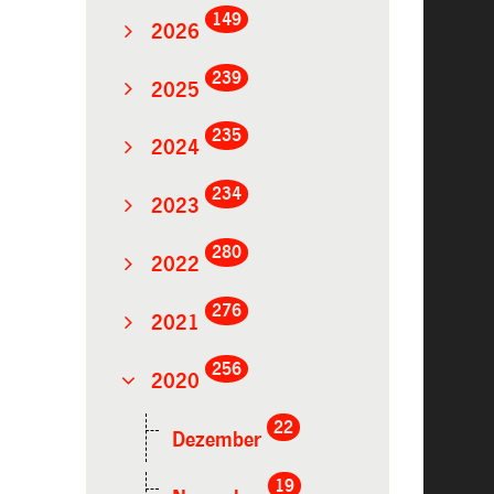
149
2026
239
2025
235
2024
234
2023
280
2022
276
2021
256
2020
22
Dezember
19