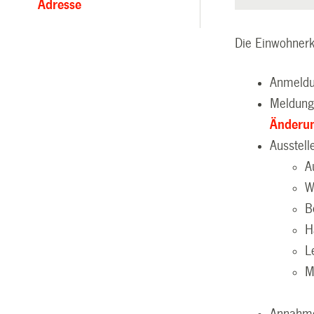
Adresse
Die Einwohnerko
Anmeld
Meldung
Änderun
Ausstel
A
W
B
H
L
M
Annahme