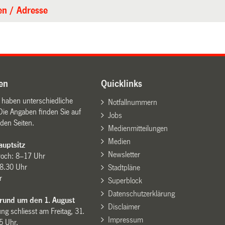
en / Adresse
en
Quicklinks
n haben unterschiedliche
Notfallnummern
Die Angaben finden Sie auf
Jobs
den Seiten.
Medienmitteilungen
Medien
uptsitz
Newsletter
woch: 8–17 Uhr
8.30 Uhr
Stadtpläne
r
Superblock
Datenschutzerklärung
 rund um den 1. August
Disclaimer
ng schliesst am Freitag, 31.
Impressum
15 Uhr.