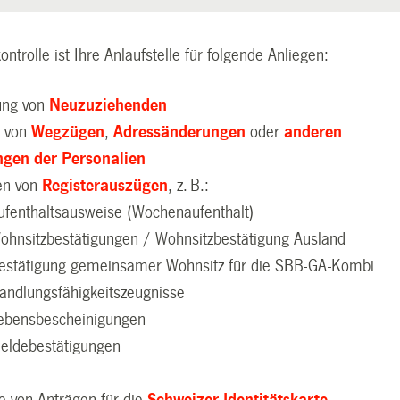
ntrolle ist Ihre Anlaufstelle für folgende Anliegen:
ung von
Neuzuziehenden
 von
Wegzügen
,
Adressänderungen
oder
anderen
gen der Personalien
len von
Registerauszüge
n
, z. B.:
ufenthaltsausweise (Wochenaufenthalt)
ohnsitzbestätigungen / Wohnsitzbestätigung Ausland
estätigung gemeinsamer Wohnsitz für die SBB-GA-Kombi
andlungsfähigkeitszeugnisse
ebensbescheinigungen
eldebestätigungen
 von Anträgen für die
Schweizer Identitätskarte