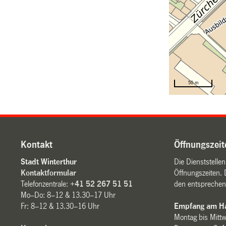
Kontakt
Öffnungszeit
Stadt Winterthur
Die Dienststelle
Kontaktformular
Öffnungszeiten. 
Telefonzentrale:
+41 52 267 51 51
den entsprechen
Mo–Do: 8–12 & 13.30–17 Uhr
Fr: 8–12 & 13.30–16 Uhr
Empfang am Ha
Montag bis Mitt