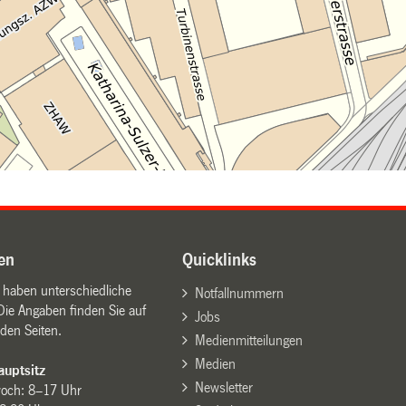
en
Quicklinks
n haben unterschiedliche
Notfallnummern
Die Angaben finden Sie auf
Jobs
den Seiten.
Medienmitteilungen
Medien
uptsitz
Newsletter
woch: 8–17 Uhr