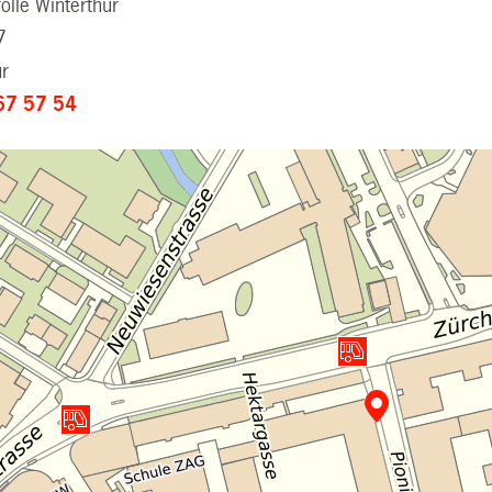
olle Winterthur
7
ur
67 57 54