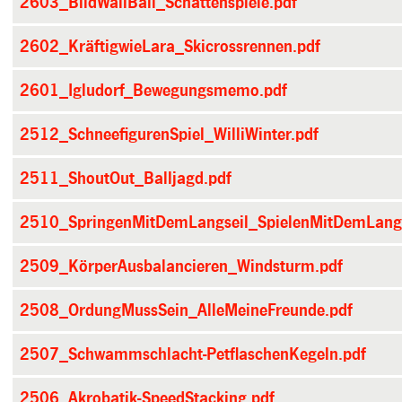
2603_BildWallBall_Schattenspiele.pdf
2602_KräftigwieLara_Skicrossrennen.pdf
2601_Igludorf_Bewegungsmemo.pdf
2512_SchneefigurenSpiel_WilliWinter.pdf
2511_ShoutOut_Balljagd.pdf
2510_SpringenMitDemLangseil_SpielenMitDemLangs
2509_KörperAusbalancieren_Windsturm.pdf
2508_OrdungMussSein_AlleMeineFreunde.pdf
2507_Schwammschlacht-PetflaschenKegeln.pdf
2506_Akrobatik-SpeedStacking.pdf