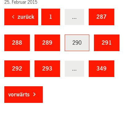
25. Februar 2015
zurück
1
...
287
288
289
290
291
292
293
...
349
vorwärts