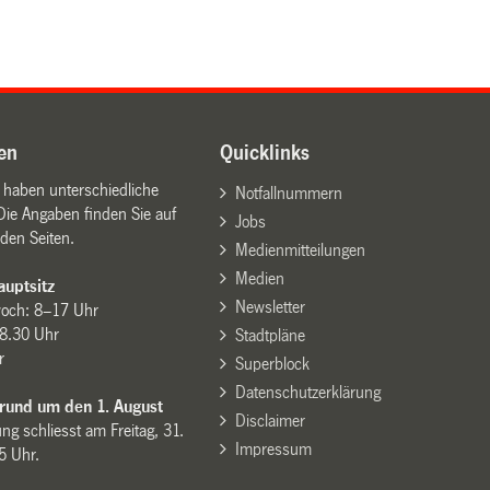
en
Quicklinks
n haben unterschiedliche
Notfallnummern
Die Angaben finden Sie auf
Jobs
den Seiten.
Medienmitteilungen
Medien
uptsitz
Newsletter
woch: 8–17 Uhr
8.30 Uhr
Stadtpläne
r
Superblock
Datenschutzerklärung
 rund um den 1. August
Disclaimer
ng schliesst am Freitag, 31.
Impressum
15 Uhr.