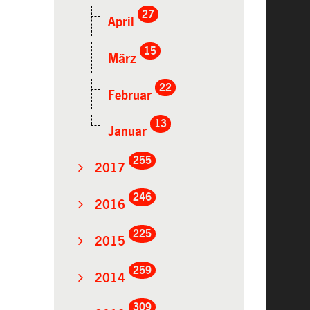
27
April
15
März
22
Februar
13
Januar
255
2017
246
2016
225
2015
259
2014
309