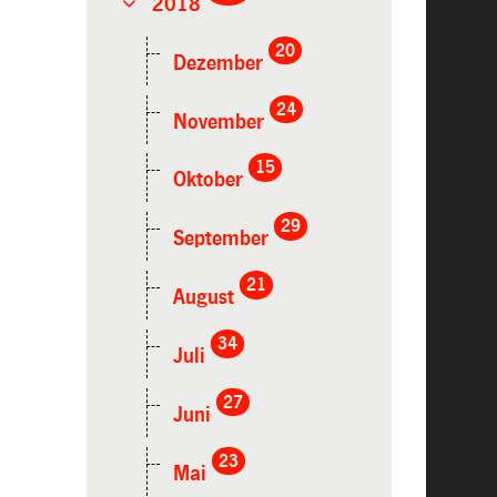
2018
20
Dezember
24
November
15
Oktober
29
September
21
August
34
Juli
27
Juni
23
Mai