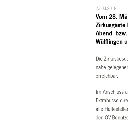
23.03.2018
Vom 28. März
Zirkusgäste
Abend- bzw. 
Wülflingen 
Die Zirkusbesu
nahe gelegenen
erreichbar.
Im Anschluss an
Extrabusse dir
alle Haltestel
den ÖV-Benutze