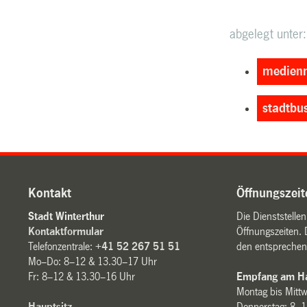
abgelegt unter:
medienm
stadtbu
Kontakt
Öffnungszeit
Stadt Winterthur
Die Dienststelle
Kontaktformular
Öffnungszeiten. 
Telefonzentrale:
+41 52 267 51 51
den entsprechen
Mo–Do: 8–12 & 13.30–17 Uhr
Fr: 8–12 & 13.30–16 Uhr
Empfang am Ha
Montag bis Mitt
Hauptsitz
Donnerstag: 8–1