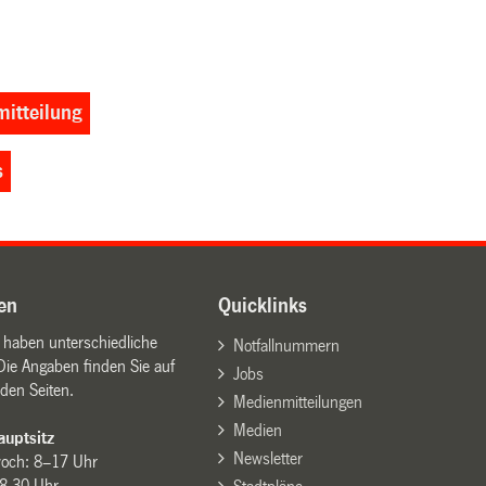
itteilung
s
en
Quicklinks
n haben unterschiedliche
Notfallnummern
Die Angaben finden Sie auf
Jobs
den Seiten.
Medienmitteilungen
Medien
uptsitz
Newsletter
woch: 8–17 Uhr
8.30 Uhr