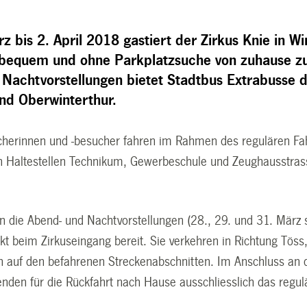
 bis 2. April 2018 gastiert der Zirkus Knie in W
 bequem und ohne Parkplatzsuche von zuhause zum
Nachtvorstellungen bietet Stadtbus Extrabusse di
und Oberwinterthur.
cherinnen und -besucher fahren im Rahmen des regulären Fah
 Haltestellen Technikum, Gewerbeschule und Zeughausstrasse
 die Abend- und Nachtvorstellungen (28., 29. und 31. März so
ekt beim Zirkuseingang bereit. Sie verkehren in Richtung Tös
len auf den befahrenen Streckenabschnitten. Im Anschluss an 
nden für die Rückfahrt nach Hause ausschliesslich das regul