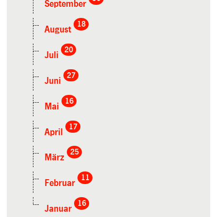
September
18
August
20
Juli
27
Juni
16
Mai
17
April
25
März
11
Februar
16
Januar