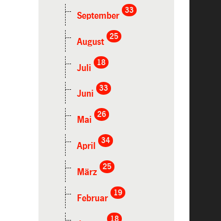
33
September
25
August
18
Juli
33
Juni
26
Mai
34
April
25
März
19
Februar
18