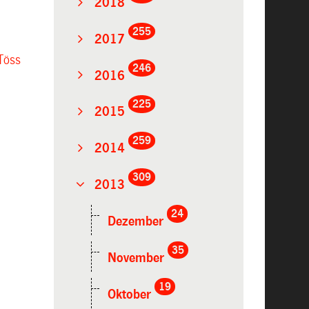
2018
255
2017
 Töss
246
2016
225
2015
259
2014
309
2013
24
Dezember
35
November
19
Oktober