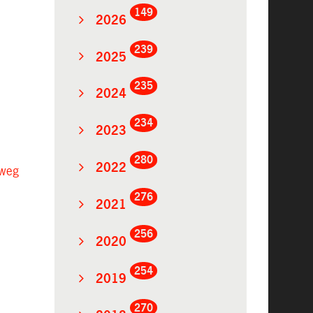
149
2026
239
2025
235
2024
234
2023
280
2022
tweg
276
2021
256
2020
254
2019
270