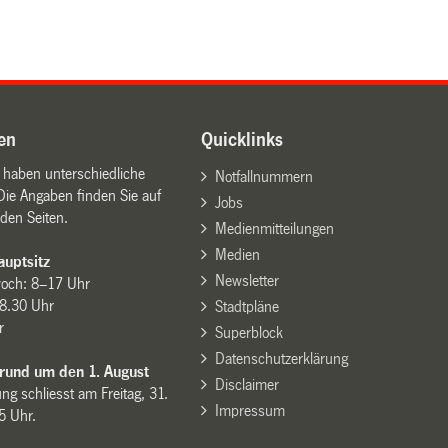
en
Quicklinks
n haben unterschiedliche
Notfallnummern
Die Angaben finden Sie auf
Jobs
den Seiten.
Medienmitteilungen
Medien
uptsitz
Newsletter
woch: 8–17 Uhr
8.30 Uhr
Stadtpläne
r
Superblock
Datenschutzerklärung
 rund um den 1. August
Disclaimer
ng schliesst am Freitag, 31.
Impressum
15 Uhr.