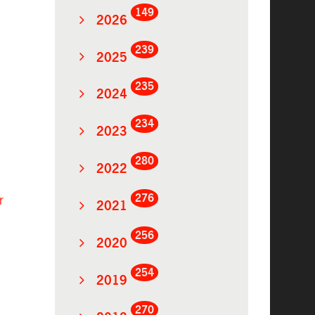
149
2026
239
2025
235
2024
234
2023
280
2022
276
r
2021
256
2020
254
2019
270