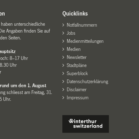
en
Quicklinks
n haben unterschiedliche
Notfallnummern
Die Angaben finden Sie auf
Jobs
den Seiten.
Medienmitteilungen
Medien
uptsitz
Newsletter
woch: 8–17 Uhr
8.30 Uhr
Stadtpläne
r
Superblock
Datenschutzerklärung
 rund um den 1. August
Disclaimer
ng schliesst am Freitag, 31.
Impressum
15 Uhr.