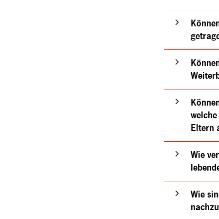
Können 
getrag
Können 
Weiterb
Können 
welche
Eltern
Wie ver
lebend
Wie si
nachzu