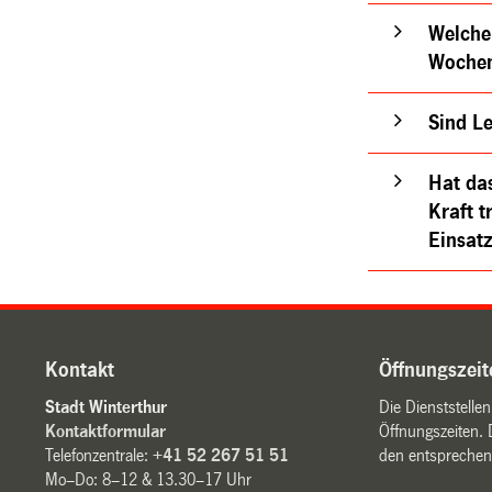
Welche
Wochen
Sind L
Hat da
Kraft t
Einsatz
Kontakt
Öffnungszeit
Stadt Winterthur
Die Dienststelle
Kontaktformular
Öffnungszeiten. 
Telefonzentrale:
+41 52 267 51 51
den entsprechen
Mo–Do: 8–12 & 13.30–17 Uhr