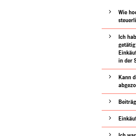
Wie hoc
steuer
Ich ha
getäti
Einkäu
in der 
Kann d
abgezo
Beiträ
Einkäuf
Ich wa