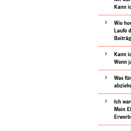
Kann ic
Wie ho
Laufe d
Beiträg
Kann i
Wenn j
Was für
abzieh
Ich wa
Mein E
Erwerb