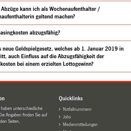
 Abzüge kann ich als Wochenaufenthalter /
aufenthalterin geltend machen?
easingkosten abzugsfähig?
s neue Geldspielgesetz, welches ab 1. Januar 2019 in
ritt, auch Einfluss auf die Abzugsfähigkeit der
kosten bei einem erzielten Lottogewinn?
en
Quicklinks
n haben unterschiedliche
Notfallnummern
Die Angaben finden Sie auf
Jobs
den Seiten.
Medienmitteilungen