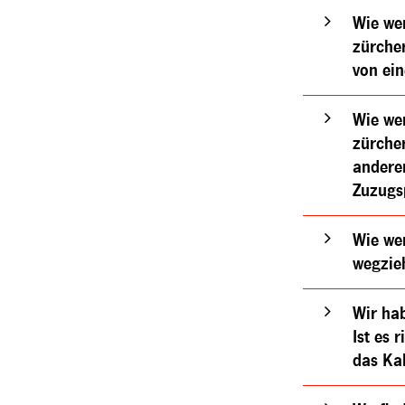
Wie we
zürche
von ei
Wie we
zürche
andere
Zuzugs
Wie we
wegzie
Wir hab
Ist es 
das Ka