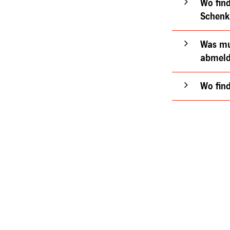
Wo fin
Schenk
Was mu
abmeld
Wo fin