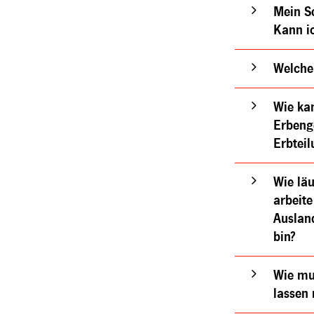
Mein So
Kann i
Welche
Wie kan
Erbeng
Erbtei
Wie läu
arbeite
Auslan
bin?
Wie mu
lassen