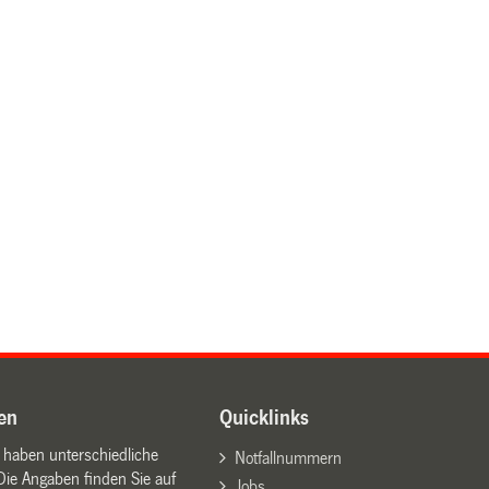
en
Quicklinks
n haben unterschiedliche
Notfallnummern
Die Angaben finden Sie auf
Jobs