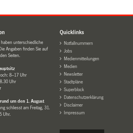
en
Quicklinks
n haben unterschiedliche
Notfallnummern
Die Angaben finden Sie auf
Jobs
den Seiten.
Medienmitteilungen
Medien
uptsitz
Newsletter
woch: 8–17 Uhr
8.30 Uhr
Stadtpläne
r
Superblock
Datenschutzerklärung
 rund um den 1. August
Disclaimer
ng schliesst am Freitag, 31.
Impressum
15 Uhr.