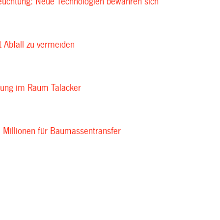
leuchtung: Neue Technologien bewähren sich
t Abfall zu vermeiden
rung im Raum Talacker
9 Millionen für Baumassentransfer