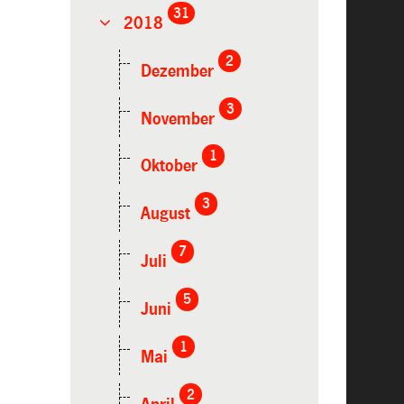
31
2018
2
Dezember
3
November
1
Oktober
3
August
7
Juli
5
Juni
1
Mai
2