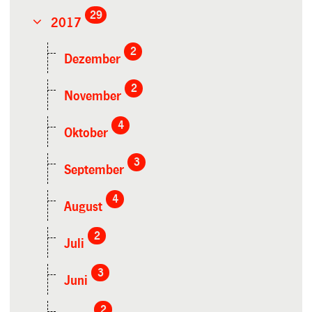
29
2017
2
Dezember
2
November
4
Oktober
3
September
4
August
2
Juli
3
Juni
2