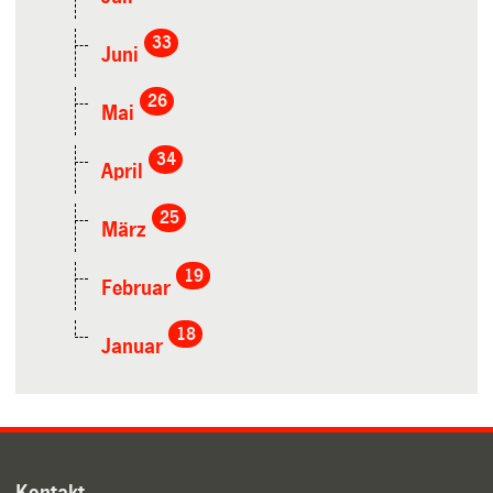
33
Juni
26
Mai
34
April
25
März
19
Februar
18
Januar
Kontakt