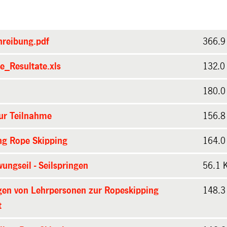
reibung.pdf
366.9
_Resultate.xls
132.0
180.0
ur Teilnahme
156.8
g Rope Skipping
164.0
ungseil - Seilspringen
56.1 
en von Lehrpersonen zur Ropeskipping
148.3
t