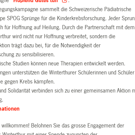
pagne
"Hüpfend Gutes tun"
.
wegungskampagne sammelt die Schweizerische Pädiatrische
pe SPOG Sprünge für die Kinderkrebsforschung. Jeder Spru
ch für Hoffnung auf Heilung. Durch die Partnerschaft mit dem
thur wird nicht nur Hoffnung verbreitet, sondern die
ion trägt dazu bei, für die Notwendigkeit der
chung zu sensibilisieren.
inische Studien können neue Therapien entwickelt werden.
üngen unterstützen die Winterthurer Schülerinnen und Schüler
 die gegen Krebs kämpfen.
und Solidarität verbinden sich zu einer gemeinsamen Aktion m
g.
mationen
d willkommen! Belohnen Sie das grosse Engagement der
s Winterthur mit einer Spende zugunsten der