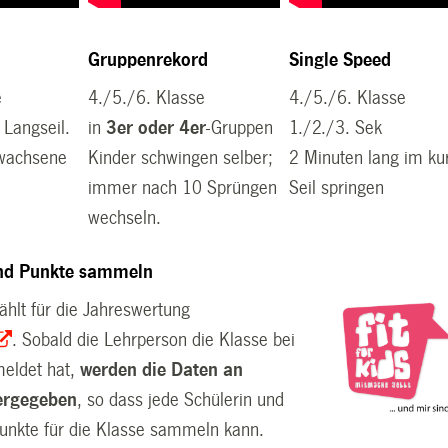
d
Gruppenrekord
Single Speed
e
4./5./6. Klasse
4./5./6. Klasse
 Langseil.
in
3er oder 4er
-Gruppen
1./2./3. Sek
rwachsene
Kinder schwingen selber;
2 Minuten lang im ku
immer nach 10 Sprüngen
Seil springen
wechseln.
nd Punkte sammeln
ählt für die Jahreswertung
. Sobald die Lehrperson die Klasse bei
meldet hat,
werden die Daten an
tergegeben
, so dass jede Schülerin und
Punkte für die Klasse sammeln kann.