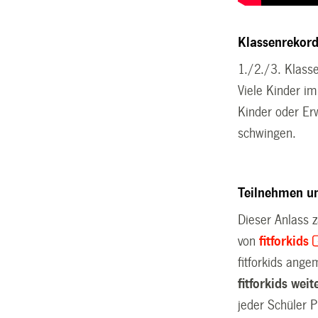
Klassenrekor
1./2./3. Klass
Viele Kinder im
Kinder oder E
schwingen.
Teilnehmen u
Dieser Anlass z
von
fitforkids
fitforkids ange
fitforkids wei
jeder Schüler 