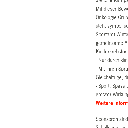
die tolle Kam
Mit dieser Be
Onkologie Grup
steht symbolis
Sportamt Winter
gemeinsame Akt
Kinderkrebsfors
- Nur durch kl
- Mit ihren Spr
Gleichaltrige,
- Sport, Spass 
grosser Wirkun
Weitere Infor
Sponsoren sin
Schulkinder au