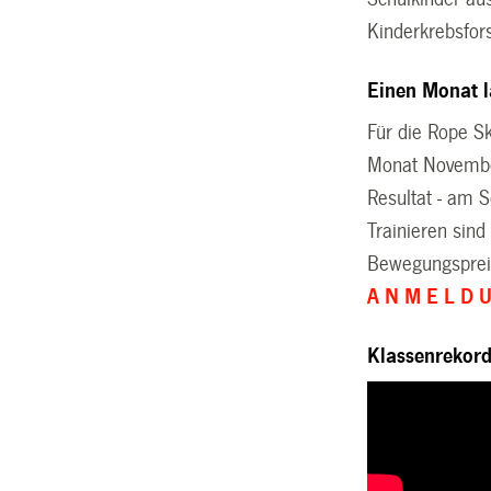
Kinderkrebsfo
Einen Monat l
Für die Rope S
Monat November 
Resultat - am 
Trainieren sind
Bewegungspreis
A N M E L D 
Klassenrekor