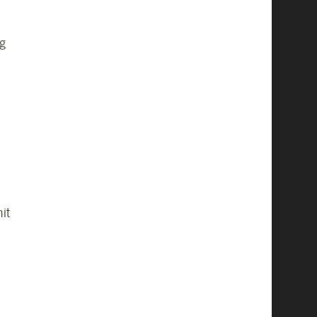
ng
it