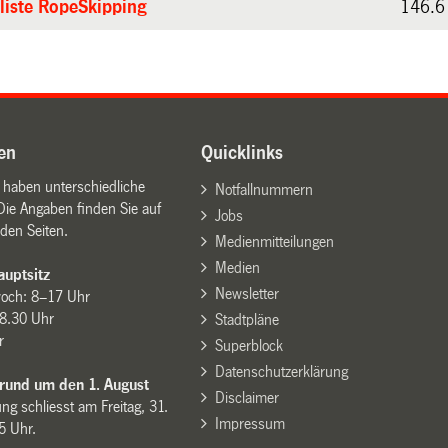
liste RopeSkipping
146.6
en
Quicklinks
n haben unterschiedliche
Notfallnummern
Die Angaben finden Sie auf
Jobs
den Seiten.
Medienmitteilungen
Medien
uptsitz
Newsletter
woch: 8–17 Uhr
8.30 Uhr
Stadtpläne
r
Superblock
Datenschutzerklärung
 rund um den 1. August
Disclaimer
ng schliesst am Freitag, 31.
Impressum
15 Uhr.