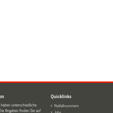
en
Quicklinks
n haben unterschiedliche
Notfallnummern
Die Angaben finden Sie auf
Jobs