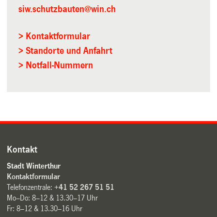
siw.schutzbauten@win.ch
> Kontaktformular
> Standorte und Anfahrt
> Notfall-Nummern
Kontakt
Stadt Winterthur
Kontaktformular
Telefonzentrale:
+41 52 267 51 51
Mo–Do: 8–12 & 13.30–17 Uhr
Fr: 8–12 & 13.30–16 Uhr