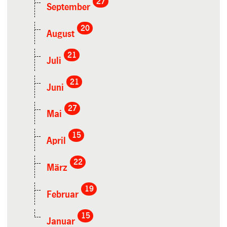
27
September
20
August
21
Juli
21
Juni
27
Mai
15
April
22
März
19
Februar
15
Januar