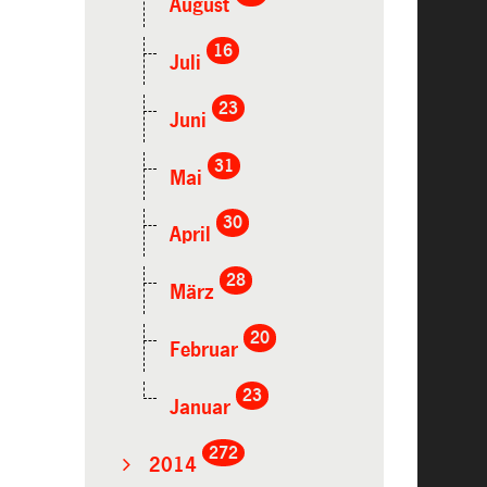
August
16
Juli
23
Juni
31
Mai
30
April
28
März
20
Februar
23
Januar
272
2014