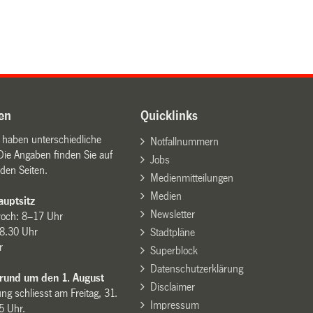
en
Quicklinks
n haben unterschiedliche
Notfallnummern
Die Angaben finden Sie auf
Jobs
den Seiten.
Medienmitteilungen
Medien
uptsitz
Newsletter
woch: 8–17 Uhr
8.30 Uhr
Stadtpläne
r
Superblock
Datenschutzerklärung
 rund um den 1. August
Disclaimer
ng schliesst am Freitag, 31.
Impressum
15 Uhr.