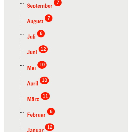
7
September
7
August
6
Juli
12
Juni
10
Mai
10
April
11
März
6
Februar
12
Januar