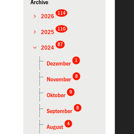
Archive
114
2026
110
2025
87
2024
1
Dezember
8
November
9
Oktober
8
September
4
August