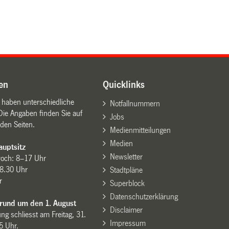
en
Quicklinks
n haben unterschiedliche
Notfallnummern
Die Angaben finden Sie auf
Jobs
den Seiten.
Medienmitteilungen
Medien
uptsitz
Newsletter
woch: 8–17 Uhr
8.30 Uhr
Stadtpläne
r
Superblock
Datenschutzerklärung
 rund um den 1. August
Disclaimer
ng schliesst am Freitag, 31.
Impressum
15 Uhr.