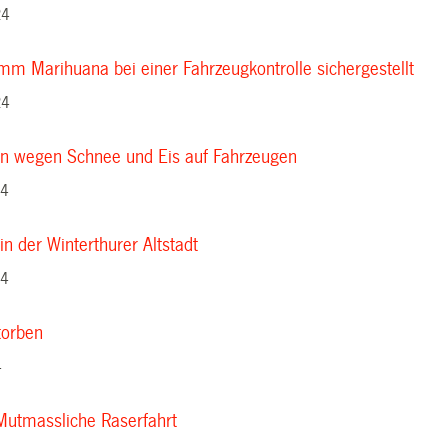
24
mm Marihuana bei einer Fahrzeugkontrolle sichergestellt
24
n wegen Schnee und Eis auf Fahrzeugen
24
in der Winterthurer Altstadt
24
torben
4
Mutmassliche Raserfahrt