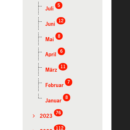
5
Juli
12
Juni
8
Mai
6
April
11
März
7
Februar
8
Januar
76
2023
112