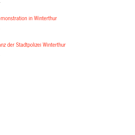
4
emonstration in Winterthur
4
nz der Stadtpolizei Winterthur
4