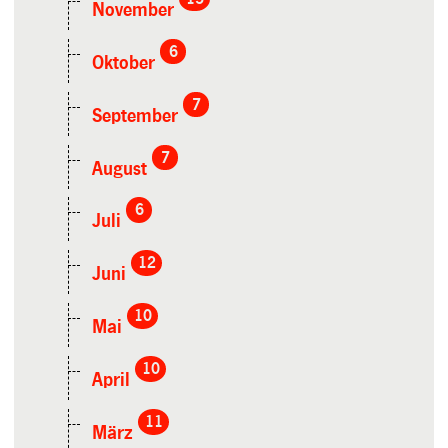
November
6
Oktober
7
September
7
August
6
Juli
12
Juni
10
Mai
10
April
11
März