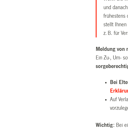
und danach
frühestens
stellt Ihne
z. B. für V
Meldung von 
Ein Zu-, Um- s
sorgeberechti
Bei Elt
Erkläru
Auf Verl
vorzuleg
Wichtig:
Bei ei