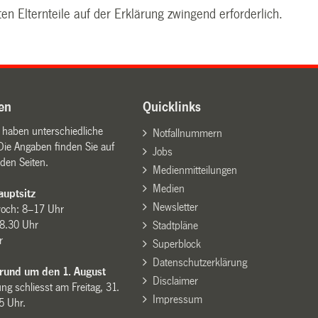
en Elternteile auf der Erklärung zwingend erforderlich.
en
Quicklinks
n haben unterschiedliche
Notfallnummern
Die Angaben finden Sie auf
Jobs
den Seiten.
Medienmitteilungen
Medien
uptsitz
Newsletter
woch: 8–17 Uhr
8.30 Uhr
Stadtpläne
r
Superblock
Datenschutzerklärung
 rund um den 1. August
Disclaimer
ng schliesst am Freitag, 31.
Impressum
15 Uhr.