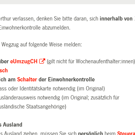
rthur verlassen, denken Sie bitte daran, sich
innerhalb von
Einwohnerkontrolle abzumelden.
 Wegzug auf folgende Weise melden:
über
eUmzugCH
(gilt nicht für Wochenaufenthalter:innen
isch
lich am
Schalter
der Einwohnerkontrolle
ass oder Identitätskarte notwendig (im Original)
usländerausweis notwendig (im Original; zusätzlich für
usländische Staatsangehörige)
s Ausland
ns Ausland ziehen, müssen Sie sich
persönlich
beim
Steuer