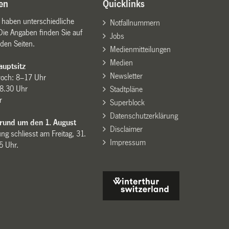
en
Quicklinks
n haben unterschiedliche
Notfallnummern
Die Angaben finden Sie auf
Jobs
den Seiten.
Medienmitteilungen
Medien
uptsitz
Newsletter
woch: 8–17 Uhr
8.30 Uhr
Stadtpläne
r
Superblock
Datenschutzerklärung
 rund um den 1. August
Disclaimer
ng schliesst am Freitag, 31.
Impressum
15 Uhr.