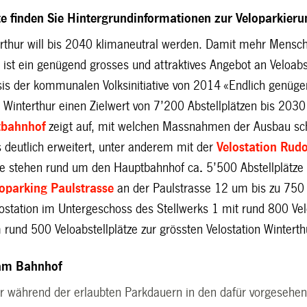
ite finden Sie Hintergrundinformationen zur Veloparkie
erthur will bis 2040 klimaneutral werden. Damit mehr Mensch
, ist ein genügend grosses und attraktives Angebot an Veloab
asis der kommunalen Volksinitiative von 2014 «Endlich genüg
 Winterthur
einen Zielwert von 7’200 Abstellplätzen bis 2030 
tbahnhof
zeigt auf, mit welchen Massnahmen der Ausbau schr
s deutlich erweitert, unter anderem mit der
Velostation Rudo
te stehen rund um den Hauptbahnhof ca
.
5’500 Abstellplätze
loparking Paulstrasse
an der Paulstrasse 12 um bis zu 750 k
ostation im Untergeschoss des Stellwerks 1 mit rund 800 Ve
 rund 500 Veloabstellplätze zur grössten Velostation Winterth
am Bahnhof
ur während der erlaubten Parkdauern in den dafür vorgesehene