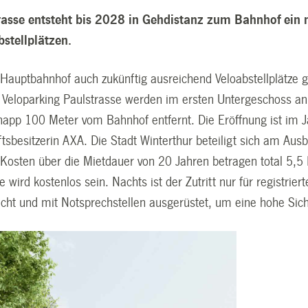
rasse entsteht bis 2028 in Gehdistanz zum Bahnhof ein 
bstellplätzen.
Hauptbahnhof auch zukünftig ausreichend Veloabstellplätze g
Veloparking Paulstrasse werden im ersten Untergeschoss an d
napp 100 Meter vom Bahnhof entfernt. Die Eröffnung ist im 
ftsbesitzerin AXA. Die Stadt Winterthur beteiligt sich am Au
 Kosten über die Mietdauer von 20 Jahren betragen total 5,5 
ze wird kostenlos sein. Nachts ist der Zutritt nur für registr
acht und mit Notsprechstellen ausgerüstet, um eine hohe Sich