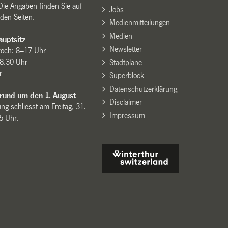
Die Angaben finden Sie auf
Jobs
den Seiten.
Medienmitteilungen
Medien
uptsitz
Newsletter
woch: 8–17 Uhr
8.30 Uhr
Stadtpläne
r
Superblock
Datenschutzerklärung
 rund um den 1. August
Disclaimer
ng schliesst am Freitag, 31.
Impressum
15 Uhr.