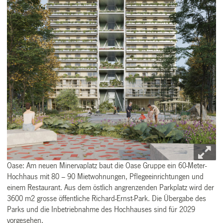
Oase: Am neuen Minervaplatz baut die Oase Gruppe ein 60-Meter-
Hochhaus mit 80 – 90 Mietwohnungen, Pflegeeinrichtungen und
einem Restaurant. Aus dem östlich angrenzenden Parkplatz wird der
3600 m2 grosse öffentliche Richard-Ernst-Park. Die Übergabe des
Parks und die Inbetriebnahme des Hochhauses sind für 2029
vorgesehen.