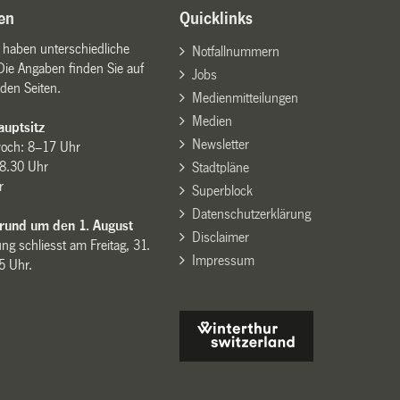
en
Quicklinks
n haben unterschiedliche
Notfallnummern
Die Angaben finden Sie auf
Jobs
den Seiten.
Medienmitteilungen
Medien
uptsitz
Newsletter
woch: 8–17 Uhr
8.30 Uhr
Stadtpläne
r
Superblock
Datenschutzerklärung
 rund um den 1. August
Disclaimer
ng schliesst am Freitag, 31.
Impressum
15 Uhr.