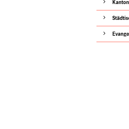
Kanton
Städti
Evange