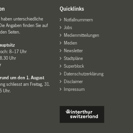
en
Quicklinks
n haben unterschiedliche
Notfallnummern
Die Angaben finden Sie auf
Jobs
den Seiten.
Medienmitteilungen
Medien
uptsitz
Newsletter
woch: 8–17 Uhr
8.30 Uhr
Stadtpläne
r
Superblock
Datenschutzerklärung
 rund um den 1. August
Disclaimer
ng schliesst am Freitag, 31.
Impressum
15 Uhr.