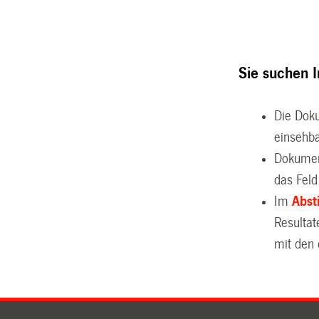
Sie suchen 
Die Dok
einsehba
Dokumen
das Feld
Im
Abst
Resulta
mit den