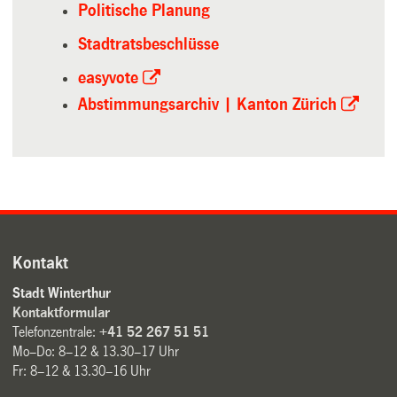
Politische Planung
Stadtratsbeschlüsse
easyvote
Abstimmungsarchiv | Kanton Zürich
Kontakt
Stadt Winterthur
Kontaktformular
Telefonzentrale:
+41 52 267 51 51
Mo–Do: 8–12 & 13.30–17 Uhr
Fr: 8–12 & 13.30–16 Uhr