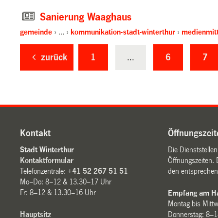
Sanierung Waaghaus
gemeinde
…
kommunikation-stadt-winterthur
medienmitt
zurück
1
...
6
7
Kontakt
Öffnungszeit
Stadt Winterthur
Die Dienststelle
Kontaktformular
Öffnungszeiten. 
Telefonzentrale:
+41 52 267 51 51
den entsprechen
Mo–Do: 8–12 & 13.30–17 Uhr
Fr: 8–12 & 13.30–16 Uhr
Empfang am Ha
Montag bis Mitt
Hauptsitz
Donnerstag: 8–1