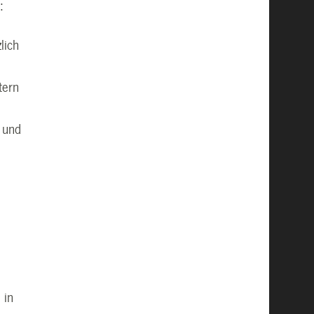
:
lich
tern
- und
 in