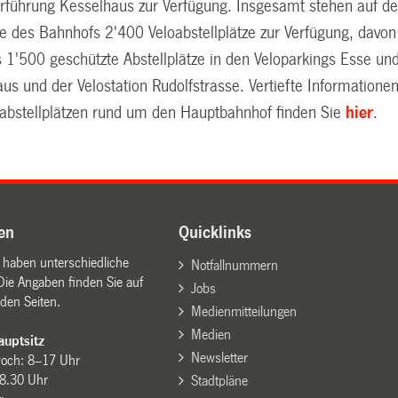
rführung Kesselhaus zur Verfügung. Insgesamt stehen auf de
e des Bahnhofs 2'400 Veloabstellplätze zur Verfügung, davon
 1'500 geschützte Abstellplätze in den Veloparkings Esse un
us und der Velostation Rudolfstrasse. Vertiefte Informatione
abstellplätzen rund um den Hauptbahnhof finden Sie
hier
.
en
Quicklinks
n haben unterschiedliche
Notfallnummern
Die Angaben finden Sie auf
Jobs
den Seiten.
Medienmitteilungen
Medien
uptsitz
Newsletter
woch: 8–17 Uhr
8.30 Uhr
Stadtpläne