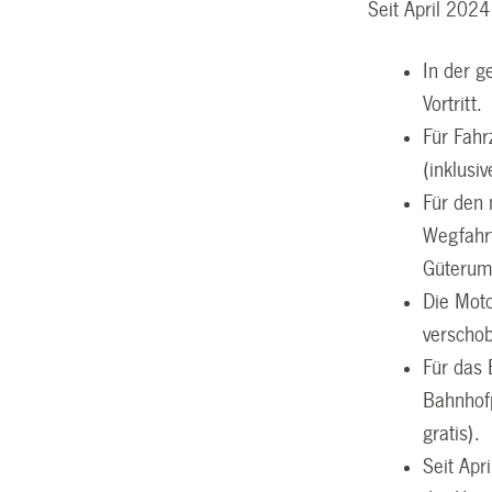
Seit April 202
In der g
Vortritt.
Für Fahr
(inklusiv
Für den 
Wegfahr
Güterum
Die Moto
verscho
Für das 
Bahnhofp
gratis).
Seit Apr