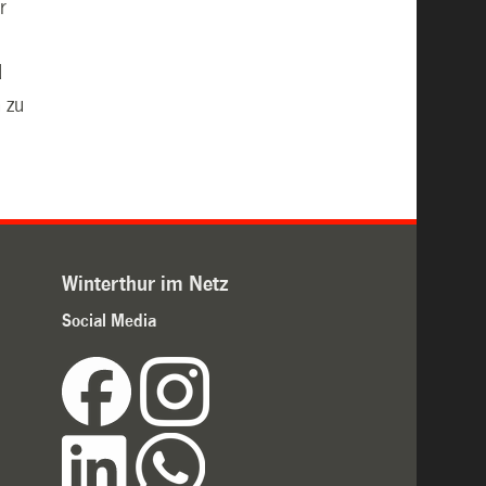
r
d
n zu
Winterthur im Netz
Social Media