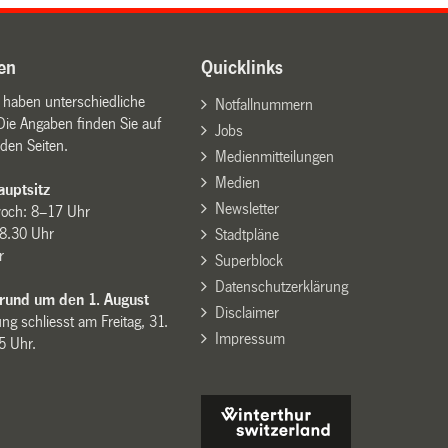
en
Quicklinks
n haben unterschiedliche
Notfallnummern
Die Angaben finden Sie auf
Jobs
den Seiten.
Medienmitteilungen
Medien
uptsitz
Newsletter
woch: 8–17 Uhr
8.30 Uhr
Stadtpläne
r
Superblock
Datenschutzerklärung
 rund um den 1. August
Disclaimer
ng schliesst am Freitag, 31.
Impressum
15 Uhr.