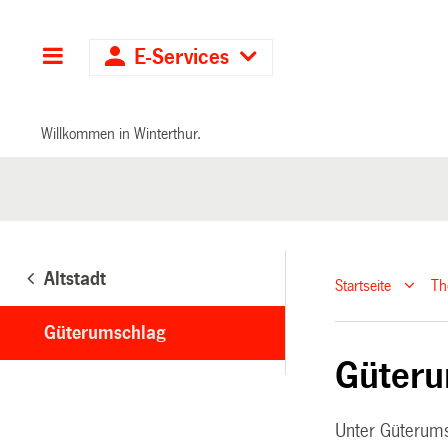
Hauptnavigation
E-Services
Willkommen in Winterthur.
Altstadt
Startseite
T
Güterumschlag
Güteru
Unter Güterums