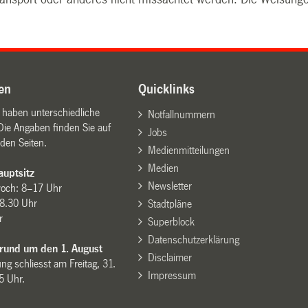
en
Quicklinks
n haben unterschiedliche
Notfallnummern
Die Angaben finden Sie auf
Jobs
den Seiten.
Medienmitteilungen
Medien
uptsitz
Newsletter
woch: 8–17 Uhr
8.30 Uhr
Stadtpläne
r
Superblock
Datenschutzerklärung
 rund um den 1. August
Disclaimer
ng schliesst am Freitag, 31.
Impressum
15 Uhr.