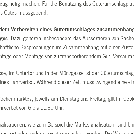
eug nötig machen. Für die Benützung des Güterumschlagplatzes
es Gutes massgebend.
t dem Vorbereiten eines Güterumschlages zusammenhäng
ges
. Dazu gehören insbesondere das Aussortieren von Sachen
chäftliche Besprechungen im Zusammenhang mit einer Zustel
tage oder Montage von zu transportierendem Gut, Versäumn
sse, im Untertor und in der Münzgasse ist der Güterumschlag
eines Fahrverbot. Während dieser Zeit muss zwingend eine «T
chenmarktes, jeweils am Dienstag und Freitag, gilt im Geb
hrverbot von 6 bis 11.30 Uhr.
alisationen, wie zum Beispiel die Marktsignalisation, sind b
ansport oder anderes nicht missachtet werden. Die Weisunge