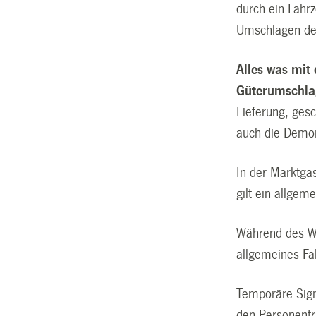
durch ein Fahrz
Umschlagen d
Alles was mi
Güterumschla
Lieferung, ges
auch die Demon
In der Marktga
gilt ein allgem
Während des Wo
allgemeines Fa
Temporäre Sign
den Personentr