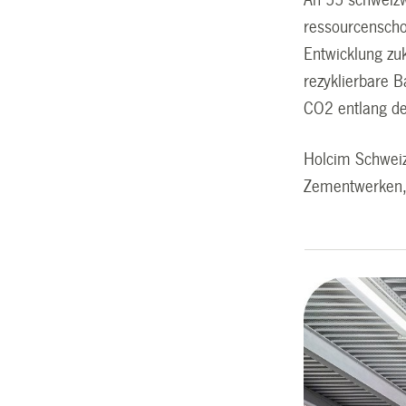
ressourcenschon
Entwicklung zu
rezyklierbare B
CO2 entlang d
Holcim Schweiz 
Zementwerken,