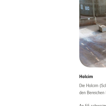
Holcim
Die Holcim (Sc
den Bereichen 
An 55 schweizw